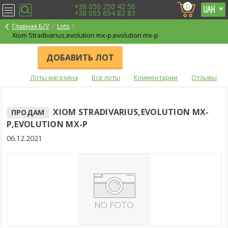
+38 050 250 42 50
0
+38 093 654 82 83
Главная Б/У
Lots
Xiom Stradivarius,evolution mx-p,evolution mx-p
ДОБАВИТЬ ЛОТ
Лоты магазина
Все лоты
Комментарии
Отзывы
XIOM STRADIVARIUS,EVOLUTION MX-
ПРОДАМ
P,EVOLUTION MX-P
06.12.2021