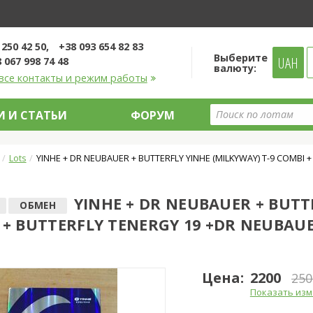
 250 42 50
+38 093 654 82 83
Выберите
UAH
 067 998 74 48
валюту:
все контакты и режим работы
 И СТАТЬИ
ФОРУМ
Lots
YINHE + DR NEUBAUER + BUTTERFLY YINHE (MILKYWAY) T-9 COMBI
YINHE + DR NEUBAUER + BUTTE
ОБМЕН
 + BUTTERFLY TENERGY 19 +DR NEUBAU
Цена:
2200
250
Показать изм