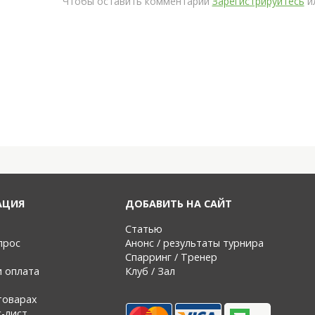
Чтобы оставить комментарий
Зарегистрируйтесь
и
АЦИЯ
ДОБАВИТЬ НА САЙТ
Статью
прос
Анонс / результаты турнира
Спарринг / Тренер
и оплата
Клуб / Зал
товарах
с-лист