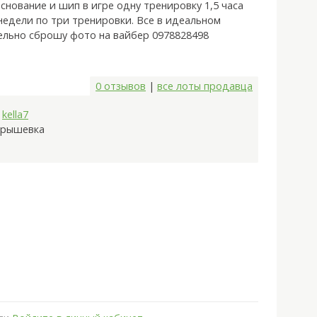
Основание и шип в игре одну тренировку 1,5 часа
недели по три тренировки. Все в идеальном
ельно сброшу фото на вайбер 0978828498
0 отзывов
|
все лоты продавца
:
kella7
арышевка