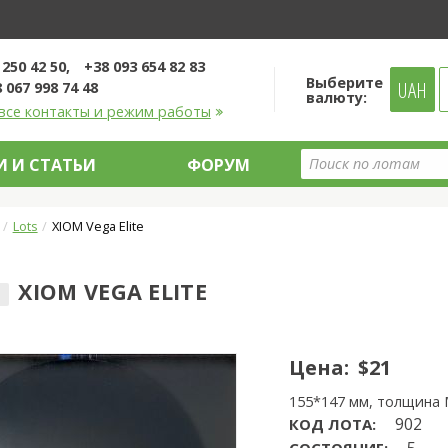
 250 42 50
+38 093 654 82 83
Выберите
UAH
 067 998 74 48
валюту:
все контакты и режим работы
 И СТАТЬИ
ФОРУМ
Lots
XIOM Vega Elite
XIOM VEGA ELITE
Цена:
$21
155*147 мм, толщина
902
КОД ЛОТА:
5
СОСТОЯНИЕ: