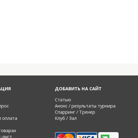
АЦИЯ
ДОБАВИТЬ НА САЙТ
Статью
прос
Анонс / результаты турнира
Спарринг / Тренер
и оплата
Клуб / Зал
товарах
с-лист