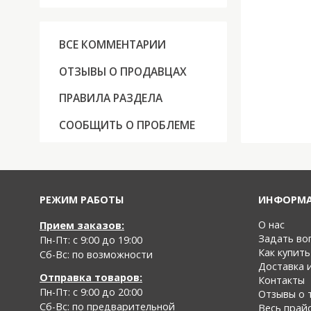
ВСЕ КОММЕНТАРИИ
ОТЗЫВЫ О ПРОДАВЦАХ
ПРАВИЛА РАЗДЕЛА
СООБЩИТЬ О ПРОБЛЕМЕ
РЕЖИМ РАБОТЫ
ИНФОРМ
О нас
Прием заказов:
Задать во
Пн-Пт: с 9:00 до 19:00
Как купить
Cб-Вс: по возможности
Доставка 
Отправка товаров:
Контакты
Пн-Пт: с 9:00 до 20:00
Отзывы о 
Cб-Вс:
по предварительной
Весь прай