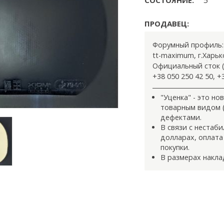
ПРОДАВЕЦ:
Форумный профиль
tt-maximum
,
г.Харьк
Официальный сток (
+38 050 250 42 50, +
"Уценка" - это н
товарным видом (
дефектами.
В связи с нестаб
долларах, оплата
покупки.
В размерах накла