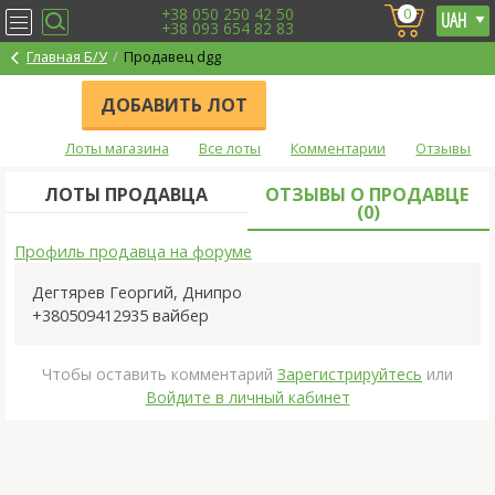
+38 050 250 42 50
0
+38 093 654 82 83
Главная Б/У
Продавец dgg
ДОБАВИТЬ ЛОТ
Лоты магазина
Все лоты
Комментарии
Отзывы
ЛОТЫ ПРОДАВЦА
ОТЗЫВЫ О ПРОДАВЦЕ
(
0
)
Профиль продавца на форуме
Дегтярев Георгий
,
Днипро
+380509412935 вайбер
Чтобы оставить комментарий
Зарегистрируйтесь
или
Войдите в личный кабинет